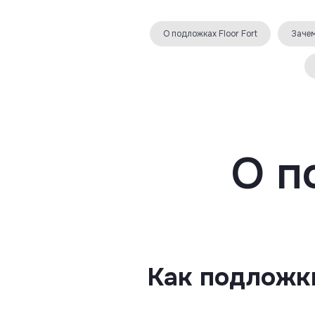
О подложках Floor Fort
Зачем
О п
Как подложк