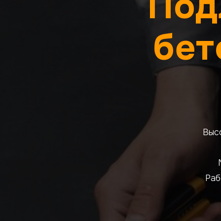
Под
бет
Выс
Раб