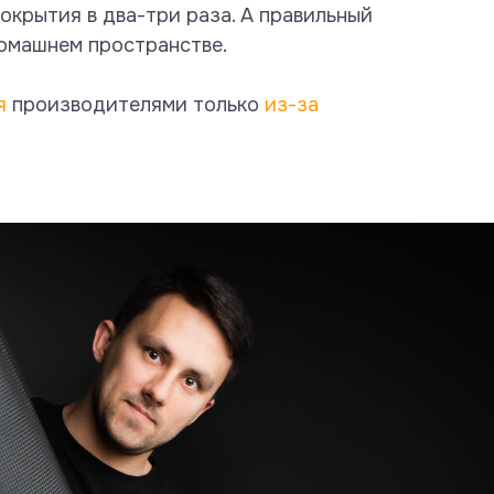
крытия в два-три раза. А правильный
домашнем пространстве.
я
производителями только
из-за