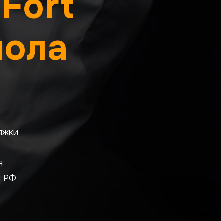
Fort
пола
яжки
я
и РФ