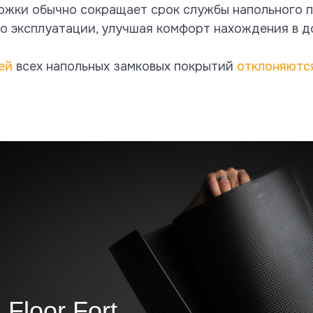
жки обычно сокращает срок службы напольного по
го эксплуатации, улучшая комфорт нахождения в 
ей
всех напольных замковых покрытий
отклоняютс
or Fort
однее
 (немецких,
льгийских)