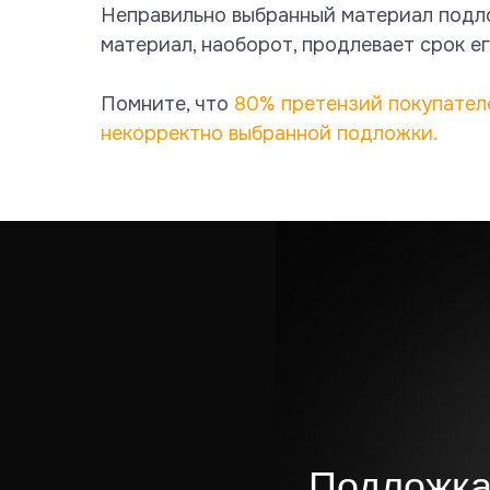
Неправильно выбранный материал подло
материал, наоборот, продлевает срок е
Помните, что
80% претензий покупател
Подложка Flo
некорректно выбранной подложки.
в 2 раза выг
европейских
польских, бе
аналогов.