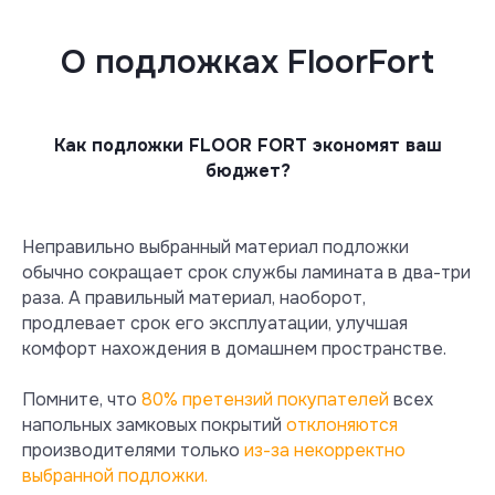
О подложках FloorFort
Как подложки FLOOR FORT экономят ваш
бюджет?
Подложка Floor Fort
в 2 раза выгоднее
Неправильно выбранный материал подложки
европейских (немецких, польских,
обычно сокращает срок службы ламината в два-три
бельгийских) аналогов.
раза. А правильный материал, наоборот,
продлевает срок его эксплуатации, улучшая
комфорт нахождения в домашнем пространстве.
Помните, что
80% претензий покупателей
всех
напольных замковых покрытий
отклоняются
производителями только
из-за некорректно
выбранной подложки.