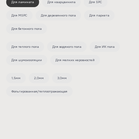
Для ламината
Для кварцвинила
Для SPC
Для MSPC
Для деревянного пола
Для паркета
Для бетонного пола
Для теплого пола
Для водяного пола
Для ИК пола
Для шумоизоляции
Для мелких неровностей
1,5мм
2,0мм
3,0мм
Фольгированная/теплоотражающая