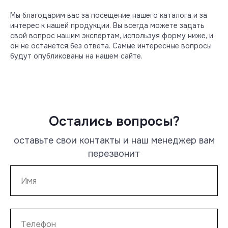
Мы благодарим вас за посещение нашего каталога и за
интерес к нашей продукции. Вы всегда можете задать
свой вопрос нашим экспертам, используя форму ниже, и
он не останется без ответа. Самые интересные вопросы
будут опубликованы на нашем сайте.
Ламинат
Инструменты для монтажа
Дверные стопперы
Остались вопросы?
Подложки для напольных покрытий
оставьте свои контакты и наш менеджер вам
О компании
перезвонит
Компания-импортер: ООО «РамХаус»
115487, Москва, ул. Нагатинская, д. 16, корп. 1,
стр. 5