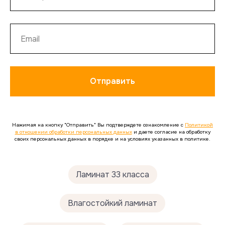
Телефон:
+7 (495) 363-88-64
E-mail:
info@floorfort.ru
Время работы: Пн-Пт с 10.00 до 18.00
Отправить
Нажимая на кнопку "Отправить" Вы подтверждете ознакомление с
Политикой
в отношении обработки персональных данных
и даете согласие на обработку
своих персональных данных в порядке и на условиях указанных в политике.
Ламинат 33 класса
Влагостойкий ламинат