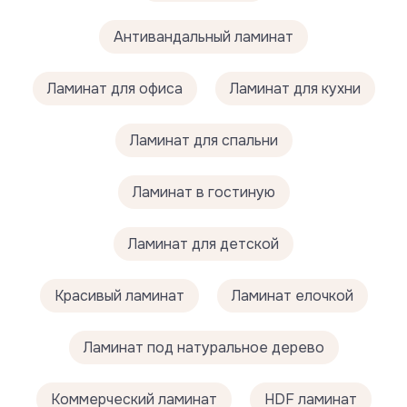
Антивандальный ламинат
Ламинат для офиса
Ламинат для кухни
Ламинат для спальни
Ламинат
Ламинат в гостиную
Инструменты для монтажа
Ламинат для детской
Дверные стопперы
Подложки для напольных покрытий
Красивый ламинат
Ламинат елочкой
О компании
Ламинат под натуральное дерево
Коммерческий ламинат
HDF ламинат