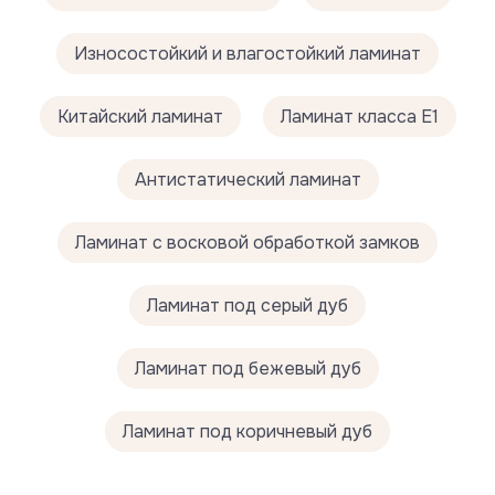
Компания-импортер: ООО «РамХаус»
115487, Москва, ул. Нагатинская, д. 16, корп. 1,
стр. 5
Износостойкий и влагостойкий ламинат
Телефон:
+7 (495) 363-88-64
E-mail:
info@floorfort.ru
Китайский ламинат
Ламинат класса Е1
Время работы: Пн-Пт с 10.00 до 18.00
Антистатический ламинат
Ламинат с восковой обработкой замков
Ламинат под серый дуб
Ламинат под бежевый дуб
Ламинат под коричневый дуб