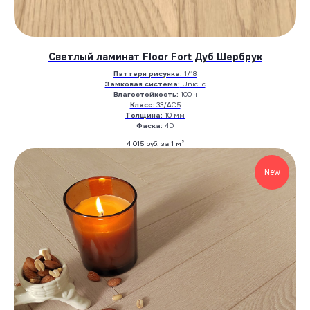
Светлый ламинат Floor Fort Дуб Шербрук
Паттерн рисунка:
1/18
Замковая система:
Uniclic
Влагостойкость:
100 ч
Класс:
33/АС5
Толщина:
10 мм
Фаска:
4D
4 015
руб. за 1 м²
New