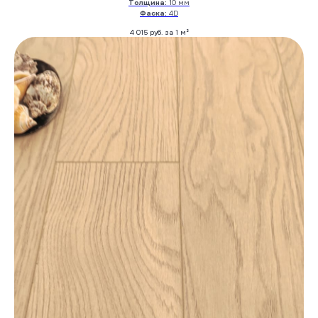
Толщина:
10 мм
Фаска:
4D
4 015
руб. за 1 м²