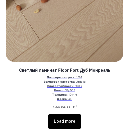
Светлый ламинат Floor Fort Дуб Монреаль
Паттерн рисунка:
1/64
Замковая система:
Uniclic
Влагостойкость:
100 ч
Класс:
33/АС5
Толщина:
10 мм
Фаска:
4D
4 390
руб. за 1 м²
Load more