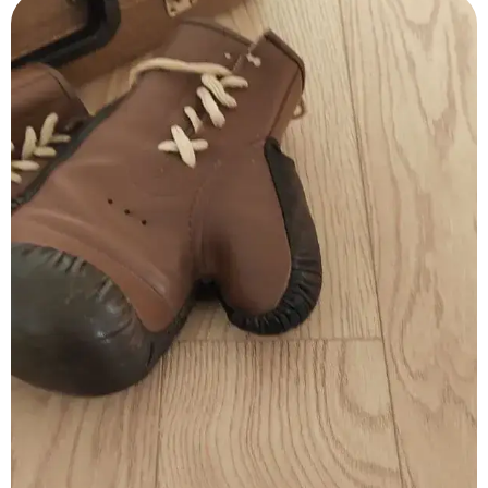
Компания-импортер: ООО «РамХаус»
115487, Москва, ул. Нагатинская, д. 16, корп. 1,
стр. 5
Телефон:
+7 (495) 363-88-64
E-mail:
info@floorfort.ru
Время работы: Пн-Пт с 10.00 до 18.00