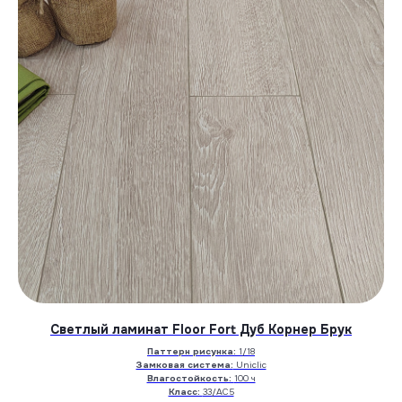
Светлый ламинат Floor Fort Дуб Корнер Брук
Паттерн рисунка:
1/18
Замковая система:
Uniclic
Влагостойкость:
100 ч
Класс:
33/АС5