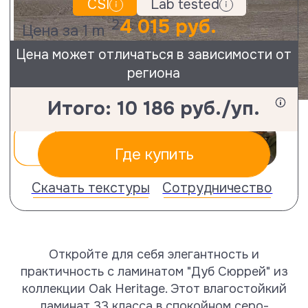
Задайте свой вопрос или
перепроверьте
схему монтажа.
Поддержка технологом
Не можете опредилиться с выбором?
Посетите ближайшего дилера и
посмотрите на образцы вживую
Адреса магазинов
Откройте для себя элегантность и
практичность с ламинатом "Дуб Сюррей" из
коллекции Oak Heritage. Этот влагостойкий
ламинат 33 класса в спокойном серо-