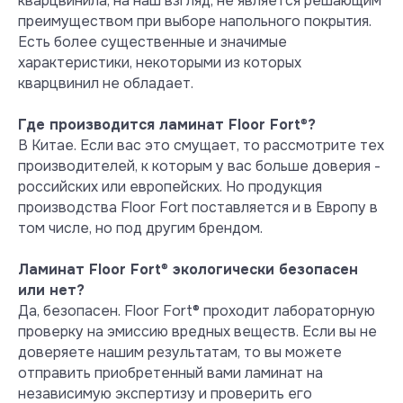
кварцвинила, на наш взгляд, не является решающим
Тест на содержание
преимуществом при выборе напольного покрытия.
формальдегида
Есть более существенные и значимые
Содержание формальдегида в
характеристики, некоторыми из которых
ламинате Floor Fort менее 0,05 мг/
кварцвинил не обладает.
м3 (лимит порога обнаружения по
методу EN 717-1:2002), поэтому в
Где производится ламинат Floor Fort
®
?
результатах испытаний имеется
В Китае. Если вас это смущает, то рассмотрите тех
обозначение ND – not detected –
производителей, к которым у вас больше доверия -
не обнаружен.
российских или европейских. Но продукция
Посмотреть сертификат
производства Floor Fort поставляется и в Европу в
том числе, но под другим брендом.
Ламинат Floor Fort
®
экологически безопасен
или нет?
Да, безопасен. Floor Fort® проходит лабораторную
проверку на эмиссию вредных веществ. Если вы не
доверяете нашим результатам, то вы можете
отправить приобретенный вами ламинат на
независимую экспертизу и проверить его