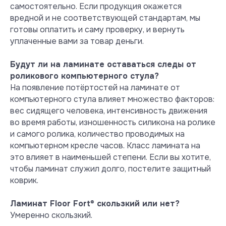
самостоятельно. Если продукция окажется
вредной и не соответствующей стандартам, мы
готовы оплатить и саму проверку, и вернуть
уплаченные вами за товар деньги.
Тест на выделение вредных
летучих веществ при +23° С и
влажности 50 %
Будут ли на ламинате оставаться следы от
Ламинат Floor Fort показывает
роликового компьютерного стула?
превосходные результаты и
На появление потёртостей на ламинате от
абсолютную безопасность при
компьютерного стула влияет множество факторов:
эксплуатации в обычных жилых
вес сидящего человека, интенсивность движения
условиях.
во время работы, изношенность силикона на ролике
и самого ролика, количество проводимых на
Посмотреть сертификат
компьютерном кресле часов. Класс ламината на
это влияет в наименьшей степени. Если вы хотите,
чтобы ламинат служил долго, постелите защитный
коврик.
Ламинат Floor Fort
®
скользкий или нет?
Умеренно скользкий.