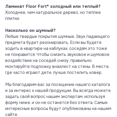
Ламинат Floor Fort
®
холодный или теплый?
Холоднее, чем натуральное дерево, но теплее
плитки.
Насколько он шумный?
Тест на выделение вредных
летучих веществ при +40° С и
Любые твердые покрытия шумные. Звук падающего
влажности 50 %
предмета будет резонировать. Если вы будете
При нагреве +40° С испарения
ходить в квартире на каблуках, соседям это тоже
формальдегида превышают норму
не понравится. Чтобы снизить звуковое и шумовое
уже в 8 раз, а испарения стирола в
воздействие на соседей снизу, правильно
2 раза. Более безопасным для
монтируйте подложку внахлест на стены. В месте,
систем «теплый пол» считается
где часто играют дети, лучше постелить ковер.
MSPC ламинат, который при +40° С
по прежнему инертен и не
Мы благодарим вас за посещение нашего каталога
выделяет никаких вредных
и за интерес к нашей продукции. Вы всегда можете
веществ.
задать свой вопрос нашим экспертам, используя
Посмотреть сертификат
форму ниже, и он не останется без ответа. Самые
интересные вопросы будут опубликованы на нашем
сайте.