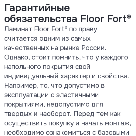
Тест на теплопроводность и
термическое сопротивление
По результатам испытаний
присвоены значения:
теплопроводность: 0, 157 W (m*K),
термическое сопротивление R
0.065 (m₂*K/W), что показывает
полную совместимость ламината
Floor Fort под использование с
системами теплый пол с нагревом
не выше + 29⁰ С.