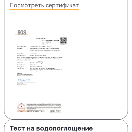
Тест на прочность замкового
соединения
Ламинат Floor Fort показывает
следующие результаты: по
короткой (самой слабой) стороне
прочность на разрыв в два раза
лучше нормы (2.1 кН/м), по длинной
стороне на 55 % лучше нормы – 3.1
кН/м. См. строчку Fmax – она самая
важная.
Посмотреть сертификат