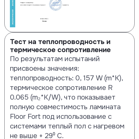
Тест на образование
микроцарапин и потерю блеска
По результатам испытаний
ламинату Floor Fort присвоены
наилучшие показатели MSR A1
(потеря блеска) и MSR B1
(образование микроцарапин).
Посмотреть сертификат