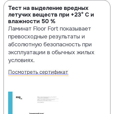
Тест на ударостойкость
Тест на ударостойкость по
стандарту EN13329 проводится с
помощью стального шара весом
324 грамма и диаметром 42.8 мм.
На образцы ламината Floor Fort
шар падает с высоты 2 метров. По
результатам испытаний образцы
Floor Fort выдержали падение
этого предмета с заданной высоты,
не показав никаких визуальных
деструкций поверхности.
Посмотреть сертификат