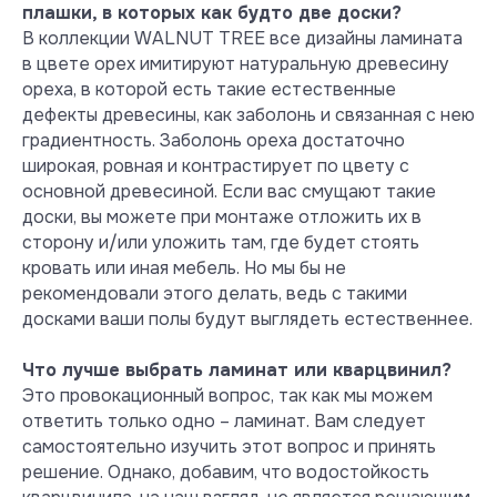
плашки, в которых как будто две доски?
Памятка
В коллекции WALNUT TREE все дизайны ламината
покупателя
в цвете орех имитируют натуральную древесину
ореха, в которой есть такие естественные
Инструкция
дефекты древесины, как заболонь и связанная с нею
по палубной укладке
градиентность. Заболонь ореха достаточно
широкая, ровная и контрастирует по цвету с
Инструкция
основной древесиной. Если вас смущают такие
по укладке "елочкой"
доски, вы можете при монтаже отложить их в
сторону и/или уложить там, где будет стоять
Гарантийное
кровать или иная мебель. Но мы бы не
письмо
рекомендовали этого делать, ведь с такими
досками ваши полы будут выглядеть естественнее.
Что лучше выбрать ламинат или кварцвинил?
Это провокационный вопрос, так как мы можем
ответить только одно – ламинат. Вам следует
самостоятельно изучить этот вопрос и принять
решение. Однако, добавим, что водостойкость
Безопасность и экология