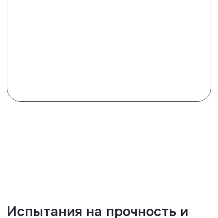
Посмотреть сертификат
Тест на скольжение
Чтобы не переживать насколько
скользкое или нескользкое
выбранное вами напольное
покрытие, вам достаточно
проверить результаты его
испытаний по стандарту EN 16 165,