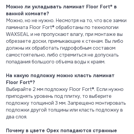
Например, то, что допустимо в
Можно ли укладывать ламинат Floor Fort
®
в
эксплуатации с эластичными
ванной комнате?
покрытиями, недопустимо для
Можно, но не нужно. Несмотря на то, что все замки
твердых и наоборот. Перед тем как
ламината Floor Fort® обработаны по технологии
осуществить покупку и начать монтаж,
WAXSEAL и не пропускают влагу, при монтаже вы
необходимо ознакомиться с базовыми
обрезаете доски, примыкающие к стенам. Вы либо
правилами укладки и гарантийными
должны их обработать гидрофобным составом
правилами производителя. Это
самостоятельно, либо стремиться не допускать
поможет избежать непредвиденных
попадания большого объема воды к краям.
ситуаций и предотвратить ненужные
хлопоты. Помните, что Floor
На какую подложку можно класть ламинат
Fort® всегда готов поддержать своих
покупателей консультационно: для
Floor Fort
®
?
этого работает горячая линия
Выбирайте 2 мм подложку Floor Fort®. Если нужно
поддержки технологом по
приподнять уровень под плитку, то выберите
телефону +7 (495) 363-88-64. Для
подложку толщиной 3 мм. Запрещено монтировать
удобства людей, осуществляющих
подложки другой толщины или класть подложку в
монтаж, на каждой пачке
два слоя.
ламината Floor Fort® также размещена
подробная инструкция по укладке.
Почему в цвете Орех попадаются странные