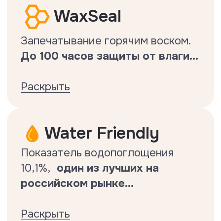
Раскрыть
TrueMatch
Глубокое тиснение в регистр
создает
эффект натурального
дерева.
..
Раскрыть
SGS certified
Все технологии бренда
подтверждены лабораторно.
Подтвержденная
водостойкость