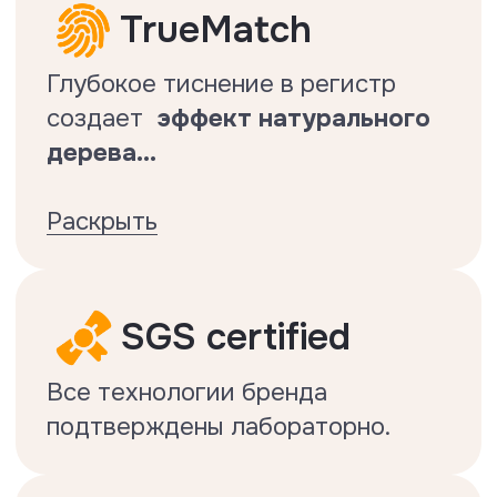
Коллекция Oak Heritage
Класс истираемости — 33 (AC5)
Фаска — 4-сторонняя
Толщина — 10 мм
Размер доски — 1220x130 мм
Упаковка — 16 досок = 2,537 м2
Вес 1 упаковки — 20 кг
Замок - Uniclic с обработкой воском
Гарантия — 30 лет
Производство — КНР
Термическое сопротивление — 0,065
(м2*К)/Вт