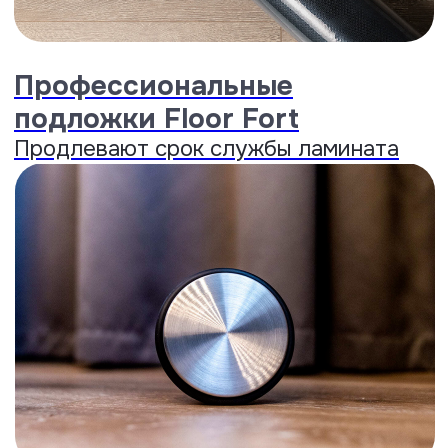
WaxSeal
Запечатывание горячим воском.
До 100 часов защиты от влаги.
..
Раскрыть
Water Friendly
Показатель водопоглощения
10,1%,
один из лучших на
российском рынке.
..
Раскрыть
Shape Memory
Восстановление формы и
толщины
после сильного