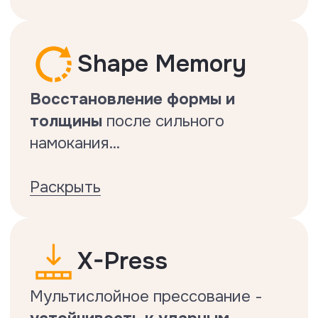
Показатель Floor Fort низкий
настолько, насколько это
возможно с HDF ламинатом .
Подтвержденная
антистатичность
Подтвержденная
антистатичность.
Тест на антистатичность
Делается по стандарту EN1815.
Тест на ударостойкость
Делается по стандарту EN13329.