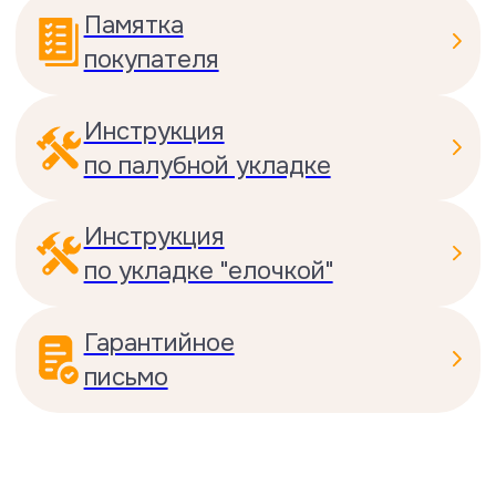
Тест на размерные колебания
ламели при изменении влажности
в помещении
При повышении влажности до 90%
показатели изменения длины и
толщины были 0,6 и 0,7 мм, что на
30 % лучше нормативного
стандарта.
Посмотреть сертификат