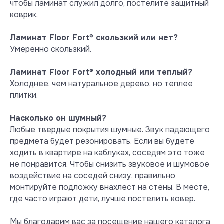
чтобы ламинат служил долго, постелите защитный
коврик.
Ламинат Floor Fort
®
скользкий или нет?
Тест на выделение вредных
летучих веществ при +40° С и
Умеренно скользкий.
влажности 50 %
При нагреве +40° С испарения
Ламинат Floor Fort
®
холодный или теплый?
формальдегида превышают норму
Холоднее, чем натуральное дерево, но теплее
уже в 8 раз, а испарения стирола в
плитки.
2 раза. Более безопасным для
систем «теплый пол» считается
Насколько он шумный?
MSPC ламинат, который при +40° С
Любые твердые покрытия шумные. Звук падающего
по прежнему инертен и не
предмета будет резонировать. Если вы будете
выделяет никаких вредных
ходить в квартире на каблуках, соседям это тоже
веществ.
не понравится. Чтобы снизить звуковое и шумовое
Посмотреть сертификат
воздействие на соседей снизу, правильно
монтируйте подложку внахлест на стены. В месте,
где часто играют дети, лучше постелить ковер.
Мы благодарим вас за посещение нашего каталога