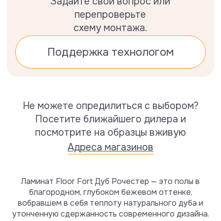
Ламинат Floor Fort Дуб Рочестер — это полы в
благородном, глубоком бежевом оттенке,
вобравшем в себя теплоту натурального дуба и
Вам могут также
утонченную сдержанность современного дизайна.