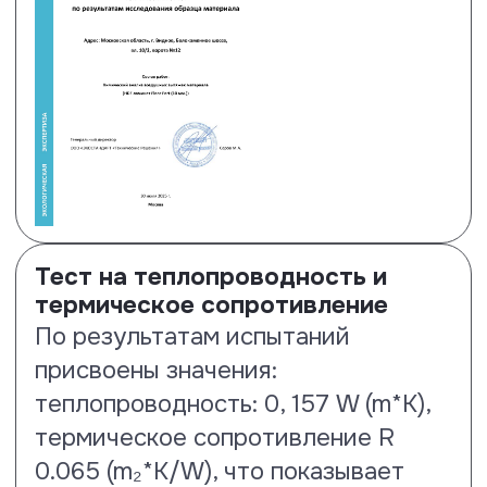
Тест на образование
микроцарапин и потерю блеска
По результатам испытаний
ламинату Floor Fort присвоены
наилучшие показатели MSR A1
(потеря блеска) и MSR B1
(образование микроцарапин).
Посмотреть сертификат