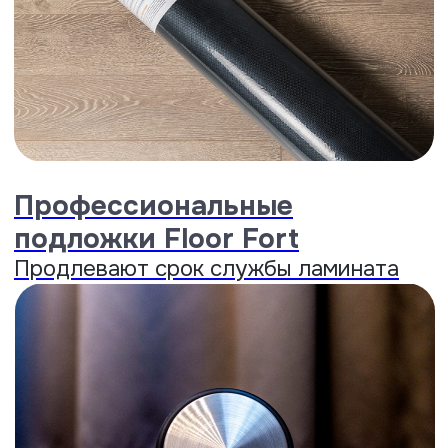
Запечатывание горячим воском.
До 100 часов защиты от влаги.
..
Раскрыть
Water Friendly
Показатель водопоглощения
10,1%,
один из лучших на
российском рынке.
..
Раскрыть
Shape Memory
Восстановление формы и
толщины
после сильного
намокания...