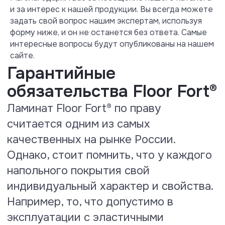
и за интерес к нашей продукции. Вы всегда можете
задать свой вопрос нашим экспертам, используя
форму ниже, и он не останется без ответа. Самые
интересные вопросы будут опубликованы на нашем
сайте.
Тест на теплопроводность и
термическое сопротивление
По результатам испытаний
присвоены значения:
теплопроводность: 0, 157 W (m*K),
термическое сопротивление R
0.065 (m₂*K/W), что показывает
полную совместимость ламината
Floor Fort под использование с
системами теплый пол с нагревом
не выше + 29⁰ С.
Посмотреть сертификат