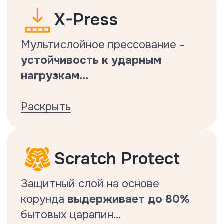
Тест на истираемость и
нагрузки от трения
Делается по стандарту EN13329.
Защита
от царапин
Делается по стандарту EN
16094:2021
Характеристики
Коллекция Oak Heritage