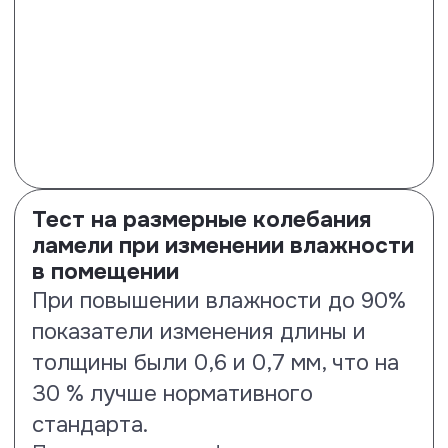
Тест на выцветаемость и
сохранение цвета под
воздействием UV-излучения
Тест по стандарту ISO 4892-2
покажет устойчивость к
сохранению цвета от воздействия
солнечного излучения. По
результатам испытаний ламинату
Floor Fort присвоен класс 4-5
стойкости.
Посмотреть сертификат