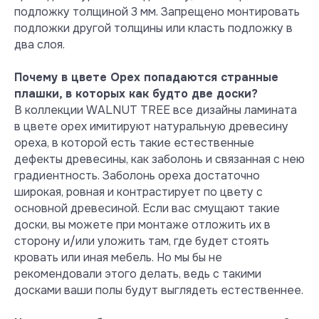
подложку толщиной 3 мм. Запрещено монтировать
подложки другой толщины или класть подложку в
Инструкция
два слоя.
по палубной укладке
Почему в цвете Орех попадаются странные
Инструкция
плашки, в которых как будто две доски?
по укладке "елочкой"
В коллекции WALNUT TREE все дизайны ламината
в цвете орех имитируют натуральную древесину
Гарантийное
ореха, в которой есть такие естественные
письмо
дефекты древесины, как заболонь и связанная с нею
градиентность. Заболонь ореха достаточно
широкая, ровная и контрастирует по цвету с
основной древесиной. Если вас смущают такие
доски, вы можете при монтаже отложить их в
сторону и/или уложить там, где будет стоять
кровать или иная мебель. Но мы бы не
рекомендовали этого делать, ведь с такими
Безопасность и экология
досками ваши полы будут выглядеть естественнее.
Тест на содержание
формальдегида