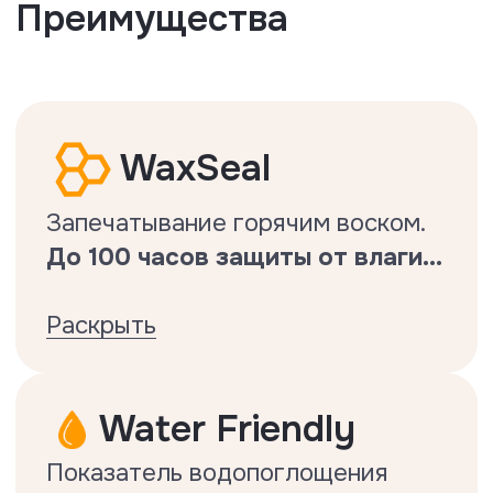
TrueMatch
Глубокое тиснение в регистр
создает
эффект натурального
дерева.
..
Раскрыть
SGS certified
Все технологии бренда
подтверждены лабораторно.
Подтвержденная
водостойкость
Показатель Floor Fort низкий
настолько, насколько это