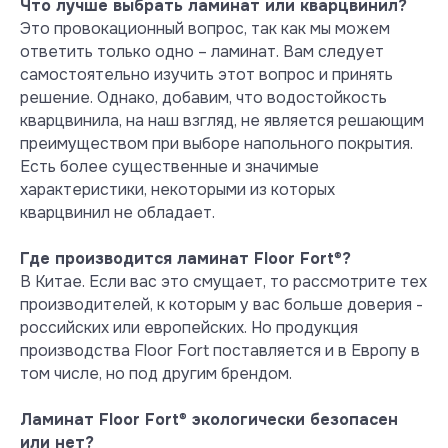
Что лучше выбрать ламинат или кварцвинил?
Содержание формальдегида в
Это провокационный вопрос, так как мы можем
ламинате Floor Fort менее 0,05 мг/
ответить только одно – ламинат. Вам следует
м3 (лимит порога обнаружения по
самостоятельно изучить этот вопрос и принять
методу EN 717-1:2002), поэтому в
решение. Однако, добавим, что водостойкость
результатах испытаний имеется
кварцвинила, на наш взгляд, не является решающим
обозначение ND – not detected –
преимуществом при выборе напольного покрытия.
не обнаружен.
Есть более существенные и значимые
Посмотреть сертификат
характеристики, некоторыми из которых
кварцвинил не обладает.
Где производится ламинат Floor Fort
®
?
В Китае. Если вас это смущает, то рассмотрите тех
производителей, к которым у вас больше доверия -
российских или европейских. Но продукция
производства Floor Fort поставляется и в Европу в
том числе, но под другим брендом.
Ламинат Floor Fort
®
экологически безопасен
или нет?