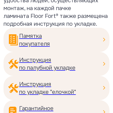
Тест на размерные колебания
ламели при изменении влажности
в помещении
При повышении влажности до 90%
показатели изменения длины и
толщины были 0,6 и 0,7 мм, что на
30 % лучше нормативного
стандарта.
Посмотреть сертификат