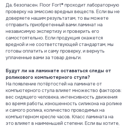
Да, безопасен. Floor Fort® проходит лабораторную
проверку на эмиссию вредных веществ. Если вы не
Тест на выделение вредных
летучих веществ при +23° С и
доверяете нашим результатам, то вы можете
влажности 50 %
отправить приобретенный вами ламинат на
Ламинат Floor Fort показывает
независимую экспертизу и проверить его
превосходные результаты и
самостоятельно. Если продукция окажется
абсолютную безопасность при
вредной и не соответствующей стандартам, мы
эксплуатации в обычных жилых
готовы оплатить и саму проверку, и вернуть
условиях.
уплаченные вами за товар деньги.
Посмотреть сертификат
Будут ли на ламинате оставаться следы от
роликового компьютерного стула?
На появление потёртостей на ламинате от
компьютерного стула влияет множество факторов:
вес сидящего человека, интенсивность движения
во время работы, изношенность силикона на ролике
и самого ролика, количество проводимых на
компьютерном кресле часов. Класс ламината на
это влияет в наименьшей степени. Если вы хотите,