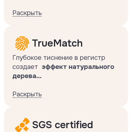
Класс истираемости — 33 (AC5)
Фаска — 4-сторонняя
Толщина — 10 мм
Размер доски — 1220x130 мм
Упаковка — 16 досок = 2,537 м2
Вес 1 упаковки — 20 кг
Замок - Uniclic с обработкой воском
Гарантия — 30 лет
Производство — КНР
Термическое сопротивление — 0,065
(м2*К)/Вт