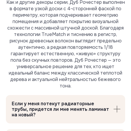
Как и другие декоры серии, Дуб Рочестер выполнен
потребоваться
в формате узкой доски с 4-сторонней фаской по
периметру, которая подчеркивает геометрию
помещения и добавляет покрытию визуальной
схожести с массивной штучной доской. Благодаря
технологии TrueMatch и тиснению в регистр,
рисунок древесных волокон выглядит предельно
аутентично, а редкая повторяемость 1/18
гарантирует естественную, «живую» структуру
пола без скучных повторов. Дуб Рочестер — это
универсальное решение для тех, кто ищет
идеальный баланс между классической теплотой
дерева и актуальной нейтральностью бежевого
Профессиональные
тона.
подложки Floor Fort
Продлевают срок службы ламината
Если у меня потекут радиаторные
трубы, придется ли мне менять ламинат
на новый?