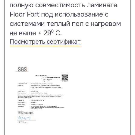
Тест на прочность замкового
соединения
Ламинат Floor Fort показывает
следующие результаты: по
короткой (самой слабой) стороне
прочность на разрыв в два раза
лучше нормы (2.1 кН/м), по длинной
стороне на 55 % лучше нормы – 3.1
кН/м. См. строчку Fmax – она самая
важная.
Посмотреть сертификат