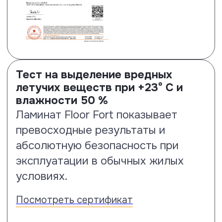
Тест на ударостойкость по
стандарту EN13329 проводится с
помощью стального шара весом
324 грамма и диаметром 42.8 мм.
На образцы ламината Floor Fort
шар падает с высоты 2 метров. По
результатам испытаний образцы
Floor Fort выдержали падение
этого предмета с заданной высоты,
не показав никаких визуальных
деструкций поверхности.
Посмотреть сертификат