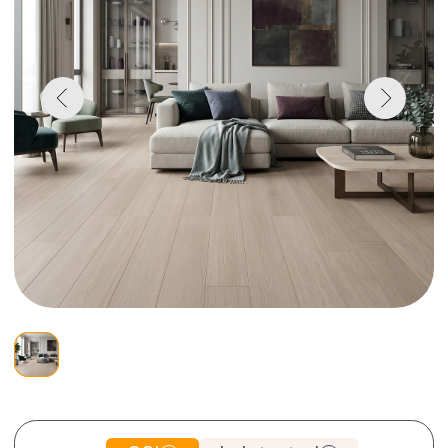
CSI
Lab tested
4 015 руб.
2
Цена за 1 m
Цена может отличаться в зависимости от
региона
Итого: 10 186 руб./уп.
Где купить
Скачать текстуры
Сотрудничество