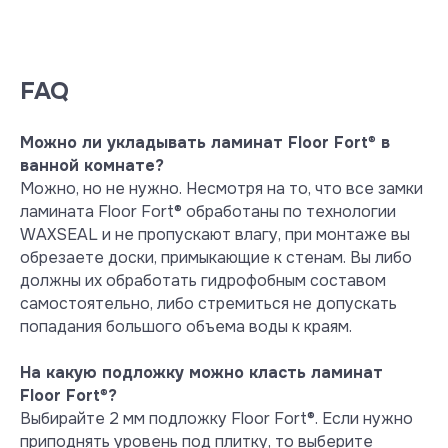
покрытиями, недопустимо для
твердых и наоборот. Перед тем как
осуществить покупку и начать монтаж,
необходимо ознакомиться с базовыми
FAQ
правилами укладки и гарантийными
правилами производителя. Это
Можно ли укладывать ламинат Floor Fort
®
в
поможет избежать непредвиденных
ванной комнате?
ситуаций и предотвратить ненужные
хлопоты. Помните, что Floor
Можно, но не нужно. Несмотря на то, что все замки
Fort® всегда готов поддержать своих
ламината Floor Fort® обработаны по технологии
покупателей консультационно: для
WAXSEAL и не пропускают влагу, при монтаже вы
этого работает горячая линия
обрезаете доски, примыкающие к стенам. Вы либо
поддержки технологом по
должны их обработать гидрофобным составом
телефону +7 (495) 363-88-64. Для
самостоятельно, либо стремиться не допускать
удобства людей, осуществляющих
попадания большого объема воды к краям.
монтаж, на каждой пачке
ламината Floor Fort® также размещена
На какую подложку можно класть ламинат
подробная инструкция по укладке.
Floor Fort
®
?
Выбирайте 2 мм подложку Floor Fort®. Если нужно
Памятка
приподнять уровень под плитку, то выберите
покупателя