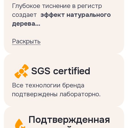
Класс истираемости — 33 (AC5)
Фаска — 4-сторонняя
Толщина — 10 мм
Размер доски — 1220x130 мм
Упаковка — 16 досок = 2,537 м2
Вес 1 упаковки — 20 кг
Замок - Uniclic с обработкой воском
Гарантия — 30 лет
Производство — КНР
Термическое сопротивление — 0,065
(м2*К)/Вт