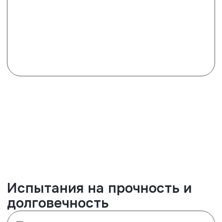
Тест на скольжение
Чтобы не переживать насколько
скользкое или нескользкое
выбранное вами напольное
покрытие, вам достаточно
проверить результаты его
испытаний по стандарту EN 16 165,
когда полы проверяют на
скольжение на специальном