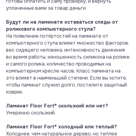
готовы оплатить и саму проверку, и вернуть
уплаченные вами за товар деньги.
Тест на выделение вредных
летучих веществ при +23° С и
Будут ли на ламинате оставаться следы от
влажности 50 %
роликового компьютерного стула?
Ламинат Floor Fort показывает
На появление потёртостей на ламинате от
превосходные результаты и
компьютерного стула влияет множество факторов:
абсолютную безопасность при
вес сидящего человека, интенсивность движения
эксплуатации в обычных жилых
во время работы, изношенность силикона на ролике
условиях.
и самого ролика, количество проводимых на
Посмотреть сертификат
компьютерном кресле часов. Класс ламината на
это влияет в наименьшей степени. Если вы хотите,
чтобы ламинат служил долго, постелите защитный
коврик.
Ламинат Floor Fort
®
скользкий или нет?
Умеренно скользкий.
Ламинат Floor Fort
®
холодный или теплый?
Холоднее, чем натуральное дерево, но теплее