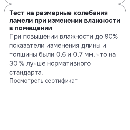
Тест на выцветаемость и
сохранение цвета под
воздействием UV-излучения
Тест по стандарту ISO 4892-2
покажет устойчивость к
сохранению цвета от воздействия
солнечного излучения. По
результатам испытаний ламинату
Floor Fort присвоен класс 4-5
стойкости.
Посмотреть сертификат