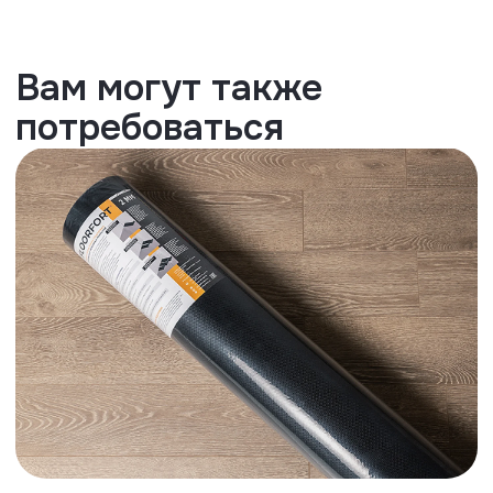
Дверные ограничители
Не снимают ламинат с гарантии, так
как не имеют фиксации к черновому
полу
Преимущества
WaxSeal