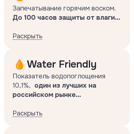
TrueMatch
Глубокое тиснение в регистр
создает
эффект натурального
дерева.
..
Раскрыть
SGS certified
Все технологии бренда
подтверждены лабораторно.
Подтвержденная
водостойкость
Показатель Floor Fort низкий
настолько, насколько это