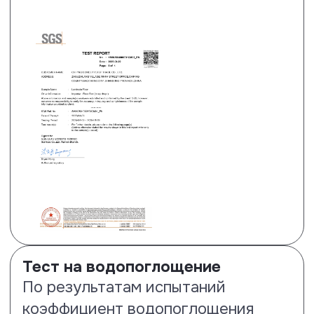
Тест на прочность замкового
соединения
Ламинат Floor Fort показывает
следующие результаты: по
короткой (самой слабой) стороне
прочность на разрыв в два раза
лучше нормы (2.1 кН/м), по длинной
стороне на 55 % лучше нормы – 3.1
кН/м. См. строчку Fmax – она самая
важная.
Посмотреть сертификат