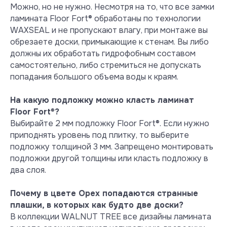
Можно, но не нужно. Несмотря на то, что все замки
покрытиями, недопустимо для
твердых и наоборот. Перед тем как
ламината Floor Fort® обработаны по технологии
осуществить покупку и начать монтаж,
WAXSEAL и не пропускают влагу, при монтаже вы
необходимо ознакомиться с базовыми
обрезаете доски, примыкающие к стенам. Вы либо
правилами укладки и гарантийными
должны их обработать гидрофобным составом
правилами производителя. Это
самостоятельно, либо стремиться не допускать
поможет избежать непредвиденных
попадания большого объема воды к краям.
ситуаций и предотвратить ненужные
хлопоты. Помните, что Floor
На какую подложку можно класть ламинат
Fort® всегда готов поддержать своих
Floor Fort
®
?
покупателей консультационно: для
Выбирайте 2 мм подложку Floor Fort®. Если нужно
этого работает горячая линия
приподнять уровень под плитку, то выберите
поддержки технологом по
подложку толщиной 3 мм. Запрещено монтировать
телефону +7 (495) 363-88-64. Для
подложки другой толщины или класть подложку в
удобства людей, осуществляющих
два слоя.
монтаж, на каждой пачке
ламината Floor Fort® также размещена
Почему в цвете Орех попадаются странные
подробная инструкция по укладке.
плашки, в которых как будто две доски?
Памятка
В коллекции WALNUT TREE все дизайны ламината
покупателя