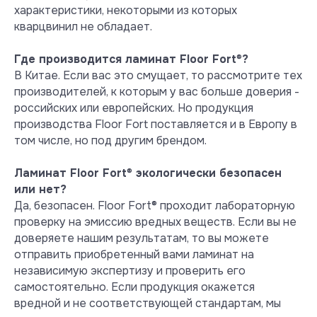
формальдегида
характеристики, некоторыми из которых
Содержание формальдегида в
кварцвинил не обладает.
ламинате Floor Fort менее 0,05 мг/
м3 (лимит порога обнаружения по
Где производится ламинат Floor Fort
®
?
методу EN 717-1:2002), поэтому в
В Китае. Если вас это смущает, то рассмотрите тех
результатах испытаний имеется
производителей, к которым у вас больше доверия -
обозначение ND – not detected –
российских или европейских. Но продукция
не обнаружен.
производства Floor Fort поставляется и в Европу в
Посмотреть сертификат
том числе, но под другим брендом.
Ламинат Floor Fort
®
экологически безопасен
или нет?
Да, безопасен. Floor Fort® проходит лабораторную
проверку на эмиссию вредных веществ. Если вы не
доверяете нашим результатам, то вы можете
отправить приобретенный вами ламинат на
независимую экспертизу и проверить его
самостоятельно. Если продукция окажется
вредной и не соответствующей стандартам, мы