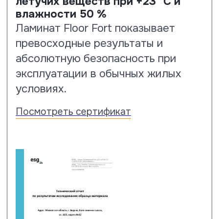
Тест на ударостойкость по
стандарту EN13329 проводится с
помощью стального шара весом
324 грамма и диаметром 42.8 мм.
На образцы ламината Floor Fort
шар падает с высоты 2 метров. По
результатам испытаний образцы
Floor Fort выдержали падение
этого предмета с заданной высоты,
не показав никаких визуальных
деструкций поверхности.
Посмотреть сертификат