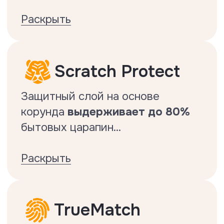
Тест на истираемость и
нагрузки от трения
Делается по стандарту EN13329.
Защита
от царапин
Делается по стандарту EN
16094:2021
Характеристики
Коллекция Oak Heritage