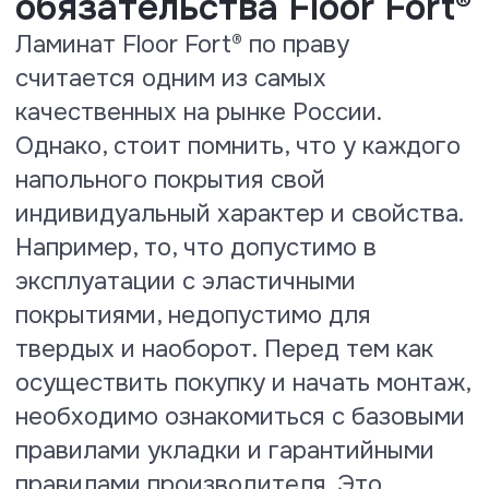
Тест на теплопроводность и
термическое сопротивление
По результатам испытаний
присвоены значения:
теплопроводность: 0, 157 W (m*K),
термическое сопротивление R
0.065 (m₂*K/W), что показывает
полную совместимость ламината
Floor Fort под использование с
системами теплый пол с нагревом
не выше + 29⁰ С.
Посмотреть сертификат