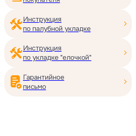
Тест на размерные колебания
ламели при изменении влажности
в помещении
При повышении влажности до 90%
показатели изменения длины и
толщины были 0,6 и 0,7 мм, что на
30 % лучше нормативного
стандарта.
Посмотреть сертификат