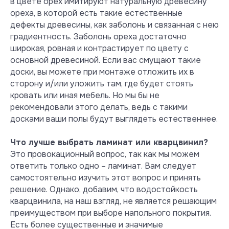
в цвете орех имитируют натуральную древесину
ореха, в которой есть такие естественные
Инструкция
дефекты древесины, как заболонь и связанная с нею
по палубной укладке
градиентность. Заболонь ореха достаточно
широкая, ровная и контрастирует по цвету с
Инструкция
основной древесиной. Если вас смущают такие
по укладке "елочкой"
доски, вы можете при монтаже отложить их в
сторону и/или уложить там, где будет стоять
Гарантийное
кровать или иная мебель. Но мы бы не
письмо
рекомендовали этого делать, ведь с такими
досками ваши полы будут выглядеть естественнее.
Что лучше выбрать ламинат или кварцвинил?
Это провокационный вопрос, так как мы можем
ответить только одно – ламинат. Вам следует
самостоятельно изучить этот вопрос и принять
решение. Однако, добавим, что водостойкость
кварцвинила, на наш взгляд, не является решающим
Безопасность и экология
преимуществом при выборе напольного покрытия.
Тест на содержание
Есть более существенные и значимые