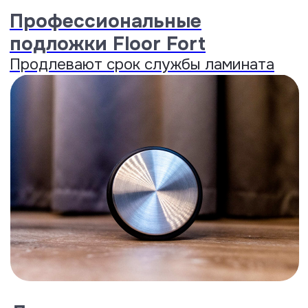
Запечатывание горячим воском.
До 100 часов защиты от влаги.
..
Раскрыть
Water Friendly
Показатель водопоглощения
10,1%,
один из лучших на
российском рынке.
..
Раскрыть
Shape Memory
Восстановление формы и
толщины
после сильного
намокания...