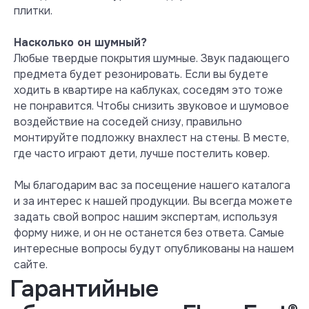
плитки.
Насколько он шумный?
Тест на выделение вредных
Любые твердые покрытия шумные. Звук падающего
летучих веществ при +40° С и
предмета будет резонировать. Если вы будете
влажности 50 %
ходить в квартире на каблуках, соседям это тоже
При нагреве +40° С испарения
не понравится. Чтобы снизить звуковое и шумовое
формальдегида превышают норму
воздействие на соседей снизу, правильно
уже в 8 раз, а испарения стирола в
монтируйте подложку внахлест на стены. В месте,
2 раза. Более безопасным для
где часто играют дети, лучше постелить ковер.
систем «теплый пол» считается
MSPC ламинат, который при +40° С
Мы благодарим вас за посещение нашего каталога
по прежнему инертен и не
и за интерес к нашей продукции. Вы всегда можете
выделяет никаких вредных
веществ.
задать свой вопрос нашим экспертам, используя
Посмотреть сертификат
форму ниже, и он не останется без ответа. Самые
интересные вопросы будут опубликованы на нашем
сайте.