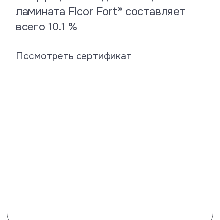
Испытания на пятностойкость
Насколько ваши полы защищены
производителем от проявления
пятен покажет тест по стандарту
EN 438-2, когда по результатам
этих испытаний покрытию
присваивается оценка от 1 до 5,
где 5 – лучшая.
Посмотреть сертификат