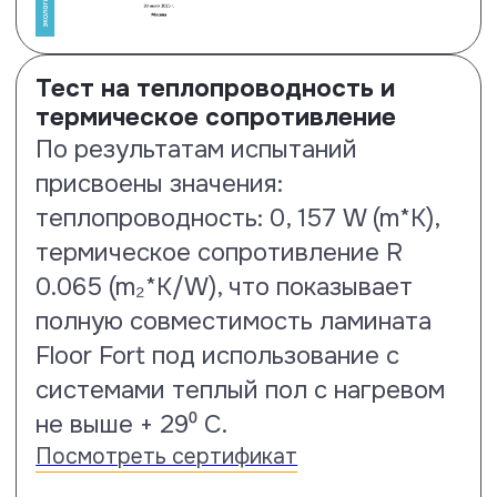
Тест на образование
микроцарапин и потерю блеска
По результатам испытаний
ламинату Floor Fort присвоены
наилучшие показатели MSR A1
(потеря блеска) и MSR B1
(образование микроцарапин).
Посмотреть сертификат