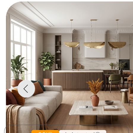
CSI
Lab tested
4 015 руб.
2
Цена за 1 m
Цена может отличаться в зависимости от
региона
Итого: 10 186 руб./уп.
Где купить
Скачать текстуры
Сотрудничество