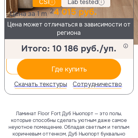
Задайте свой вопрос или
перепроверьте
схему монтажа.
Поддержка технологом
Не можете опредилиться с выбором?
Посетите ближайшего дилера и
посмотрите на образцы вживую
Адреса магазинов
Ламинат Floor Fort Дуб Ньюпорт — это полы,
которые способны сделать уютным даже самое
неуютное помещение. Обладая светлым и теплым
коричневым оттенком, Дуб Ньюпорт буквально
Вам могут также