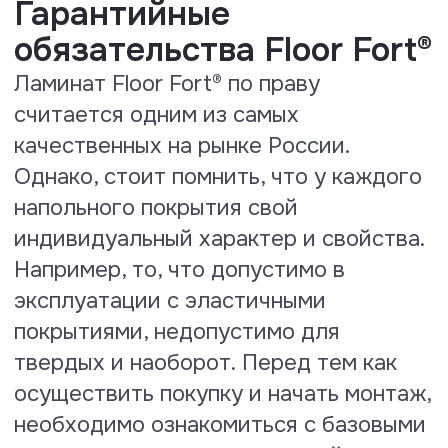
Тест на теплопроводность и
термическое сопротивление
По результатам испытаний
присвоены значения:
теплопроводность: 0, 157 W (m*K),
термическое сопротивление R
0.065 (m₂*K/W), что показывает
полную совместимость ламината
Floor Fort под использование с
системами теплый пол с нагревом
не выше + 29⁰ С.
Посмотреть сертификат