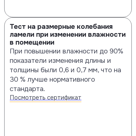
Тест на выцветаемость и
сохранение цвета под
воздействием UV-излучения
Тест по стандарту ISO 4892-2
покажет устойчивость к
сохранению цвета от воздействия
солнечного излучения. По
результатам испытаний ламинату
Floor Fort присвоен класс 4-5
стойкости.
Посмотреть сертификат