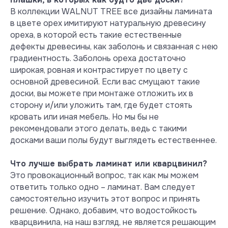
Инструкция
В коллекции WALNUT TREE все дизайны ламината
по укладке "елочкой"
в цвете орех имитируют натуральную древесину
ореха, в которой есть такие естественные
Гарантийное
дефекты древесины, как заболонь и связанная с нею
письмо
градиентность. Заболонь ореха достаточно
широкая, ровная и контрастирует по цвету с
основной древесиной. Если вас смущают такие
доски, вы можете при монтаже отложить их в
сторону и/или уложить там, где будет стоять
кровать или иная мебель. Но мы бы не
рекомендовали этого делать, ведь с такими
досками ваши полы будут выглядеть естественнее.
Безопасность и экология
Что лучше выбрать ламинат или кварцвинил?
Тест на содержание
Это провокационный вопрос, так как мы можем
формальдегида
ответить только одно – ламинат. Вам следует
Содержание формальдегида в
самостоятельно изучить этот вопрос и принять
ламинате Floor Fort менее 0,05 мг/
решение. Однако, добавим, что водостойкость
м3 (лимит порога обнаружения по
кварцвинила, на наш взгляд, не является решающим
методу EN 717-1:2002), поэтому в