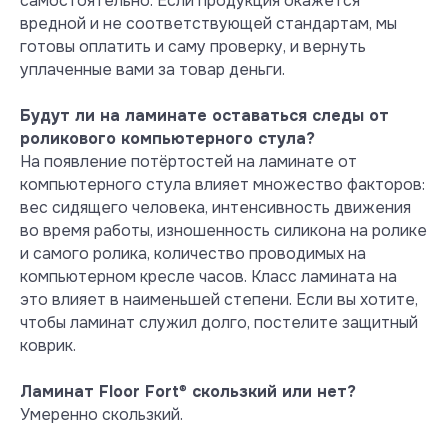
самостоятельно. Если продукция окажется
Ламинат Floor Fort показывает
вредной и не соответствующей стандартам, мы
превосходные результаты и
готовы оплатить и саму проверку, и вернуть
абсолютную безопасность при
уплаченные вами за товар деньги.
эксплуатации в обычных жилых
условиях.
Будут ли на ламинате оставаться следы от
Посмотреть сертификат
роликового компьютерного стула?
На появление потёртостей на ламинате от
компьютерного стула влияет множество факторов:
вес сидящего человека, интенсивность движения
во время работы, изношенность силикона на ролике
и самого ролика, количество проводимых на
компьютерном кресле часов. Класс ламината на
это влияет в наименьшей степени. Если вы хотите,
чтобы ламинат служил долго, постелите защитный
коврик.
Ламинат Floor Fort
®
скользкий или нет?
Умеренно скользкий.
Тест на выделение вредных