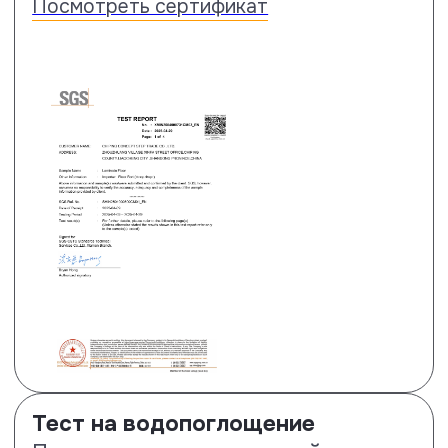
Тест на прочность замкового
соединения
Ламинат Floor Fort показывает
следующие результаты: по
короткой (самой слабой) стороне
прочность на разрыв в два раза
лучше нормы (2.1 кН/м), по длинной
стороне на 55 % лучше нормы – 3.1
кН/м. См. строчку Fmax – она самая
важная.
Посмотреть сертификат