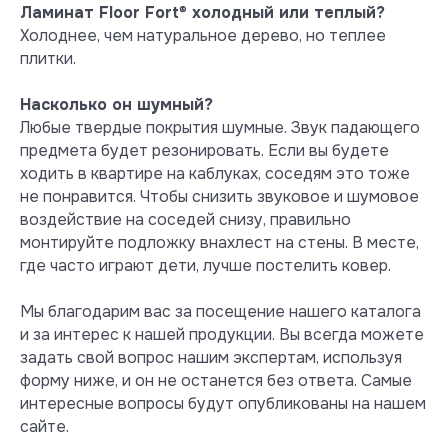
летучих веществ при +40° С и
Ламинат Floor Fort
®
холодный или теплый?
влажности 50 %
Холоднее, чем натуральное дерево, но теплее
При нагреве +40° С испарения
плитки.
формальдегида превышают норму
уже в 8 раз, а испарения стирола в
Насколько он шумный?
2 раза. Более безопасным для
Любые твердые покрытия шумные. Звук падающего
систем «теплый пол» считается
MSPC ламинат, который при +40° С
предмета будет резонировать. Если вы будете
по прежнему инертен и не
ходить в квартире на каблуках, соседям это тоже
выделяет никаких вредных
не понравится. Чтобы снизить звуковое и шумовое
веществ.
воздействие на соседей снизу, правильно
Посмотреть сертификат
монтируйте подложку внахлест на стены. В месте,
где часто играют дети, лучше постелить ковер.
Мы благодарим вас за посещение нашего каталога
и за интерес к нашей продукции. Вы всегда можете
задать свой вопрос нашим экспертам, используя
форму ниже, и он не останется без ответа. Самые
интересные вопросы будут опубликованы на нашем
сайте.