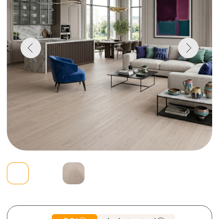
CSI
Lab tested
4 015 руб.
2
Цена за 1 m
Цена может отличаться в зависимости от
региона
Итого: 10 186 руб./уп.
Где купить
Скачать текстуры
Сотрудничество