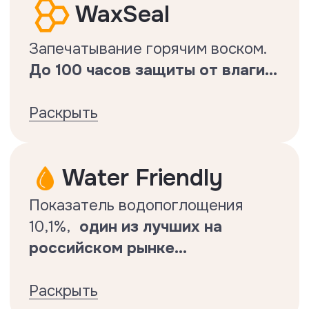
создает
эффект натурального
дерева.
..
Раскрыть
SGS certified
Все технологии бренда
подтверждены лабораторно.
Подтвержденная
водостойкость
Показатель Floor Fort низкий
настолько, насколько это
возможно с HDF ламинатом .
Подтвержденная