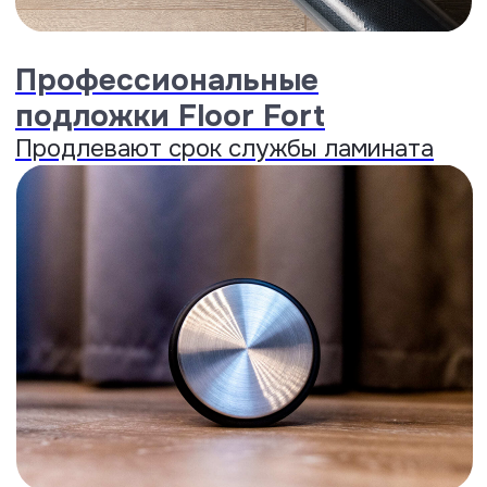
Water Friendly
Показатель водопоглощения
10,1%,
один из лучших на
российском рынке.
..
Раскрыть
Shape Memory
Восстановление формы и
толщины
после сильного
намокания...
Раскрыть
X-Press