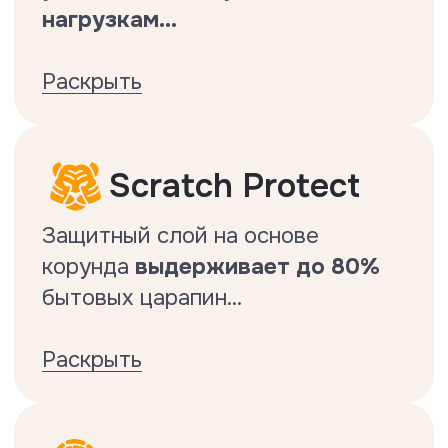
Делается по стандарту EN13329.
Защита
от царапин
Делается по стандарту EN
16094:2021
Характеристики
Коллекция Oak Heritage
Класс истираемости — 33 (AC5)
Фаска — 4-сторонняя
Толщина — 10 мм
Размер доски — 1220x130 мм