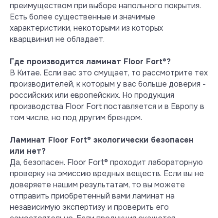
преимуществом при выборе напольного покрытия.
результатах испытаний имеется
Есть более существенные и значимые
обозначение ND – not detected –
характеристики, некоторыми из которых
не обнаружен.
кварцвинил не обладает.
Посмотреть сертификат
Где производится ламинат Floor Fort
®
?
В Китае. Если вас это смущает, то рассмотрите тех
производителей, к которым у вас больше доверия -
российских или европейских. Но продукция
производства Floor Fort поставляется и в Европу в
том числе, но под другим брендом.
Ламинат Floor Fort
®
экологически безопасен
или нет?
Да, безопасен. Floor Fort® проходит лабораторную
проверку на эмиссию вредных веществ. Если вы не
доверяете нашим результатам, то вы можете
Тест на выделение вредных
отправить приобретенный вами ламинат на
летучих веществ при +23° С и
независимую экспертизу и проверить его
влажности 50 %