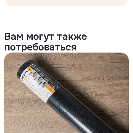
Дверные ограничители
Не снимают ламинат с гарантии, так
как не имеют фиксации к черновому
полу
Преимущества
WaxSeal
Запечатывание горячим воском.
До 100 часов защиты от влаги.
..
Раскрыть