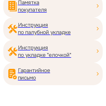
Тест на размерные колебания
ламели при изменении влажности
в помещении
При повышении влажности до 90%
показатели изменения длины и
толщины были 0,6 и 0,7 мм, что на
30 % лучше нормативного
стандарта.
Посмотреть сертификат