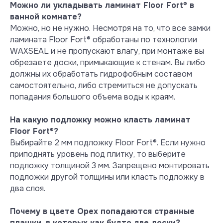
правилами укладки и гарантийными
Можно ли укладывать ламинат Floor Fort
®
в
правилами производителя. Это
ванной комнате?
поможет избежать непредвиденных
Можно, но не нужно. Несмотря на то, что все замки
ситуаций и предотвратить ненужные
ламината Floor Fort® обработаны по технологии
хлопоты. Помните, что Floor
WAXSEAL и не пропускают влагу, при монтаже вы
Fort® всегда готов поддержать своих
обрезаете доски, примыкающие к стенам. Вы либо
покупателей консультационно: для
должны их обработать гидрофобным составом
этого работает горячая линия
самостоятельно, либо стремиться не допускать
поддержки технологом по
попадания большого объема воды к краям.
телефону +7 (495) 363-88-64. Для
удобства людей, осуществляющих
На какую подложку можно класть ламинат
монтаж, на каждой пачке
Floor Fort
®
?
ламината Floor Fort® также размещена
Выбирайте 2 мм подложку Floor Fort®. Если нужно
подробная инструкция по укладке.
приподнять уровень под плитку, то выберите
Памятка
подложку толщиной 3 мм. Запрещено монтировать
покупателя
подложки другой толщины или класть подложку в
два слоя.
Инструкция
по палубной укладке
Почему в цвете Орех попадаются странные
плашки, в которых как будто две доски?