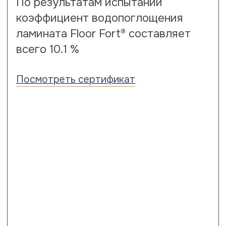
Испытания на пятностойкость
Насколько ваши полы защищены
производителем от проявления
пятен покажет тест по стандарту
EN 438-2, когда по результатам
этих испытаний покрытию
присваивается оценка от 1 до 5,
где 5 – лучшая.
Посмотреть сертификат