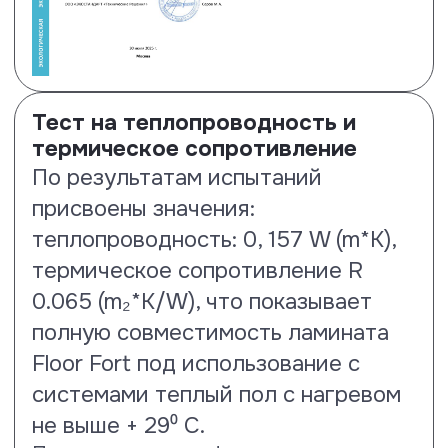
Тест на образование
микроцарапин и потерю блеска
По результатам испытаний
ламинату Floor Fort присвоены
наилучшие показатели MSR A1
(потеря блеска) и MSR B1
(образование микроцарапин).
Посмотреть сертификат