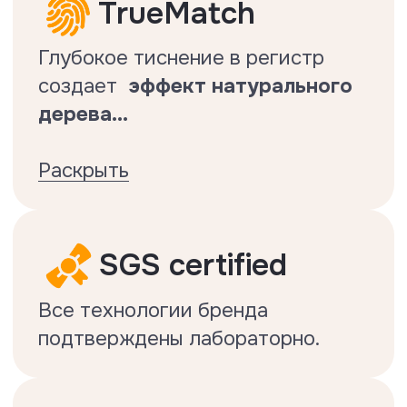
Упаковка — 16 досок = 2,537 м2
Вес 1 упаковки — 20 кг
Замок - Uniclic с обработкой воском
Гарантия — 30 лет
Производство — КНР
Термическое сопротивление — 0,065
(м2*К)/Вт